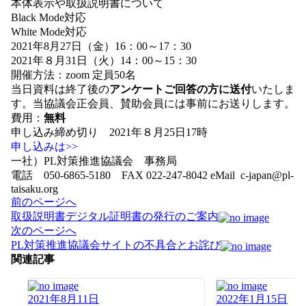
本体表示や取扱説明書について
Black Mode対応
White Mode対応
2021年8月27日（金）16：00～17：30
2021年８月31日（火）14：00～15：30
開催方法：zoom 定員50名
当日資料は終了後の
アンケートご回答の方に送付
いたしま
す。当協議会正会員、賛助会員には事前にお送りします。
費用：
無料
申し込み締め切り 2021年８月25日17時
申し込みは>>
一社）PL対策推進協議会 事務局
電話 050-6865-5180 FAX 022-247-8042 eMail c-japan@pl-
taisaku.org
投
前のページへ
稿
取扱説明書デジタル証明書の発行のご案内
ナ
次のページへ
ビ
PL対策推進協議会サイトの不具合とお詫び
ゲ
関連記事
ー
シ
2021年8月11日
2022年1月15日
ョ