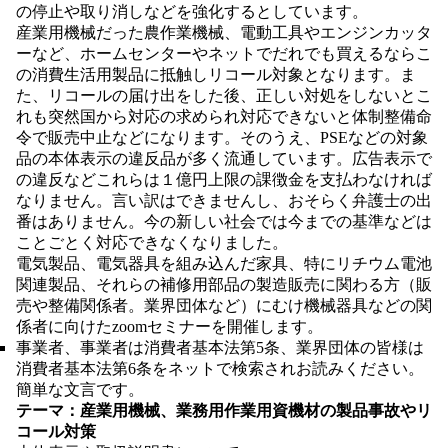
の停止や取り消しなどを強化するとしています。
産業用機械だった農作業機械、電動工具やエンジンカッタ
ーなど、ホームセンターやネットでだれでも買えるならこ
の消費生活用製品に抵触しリコール対象となります。ま
た、リコールの届け出をした後、正しい対処をしないとこ
れも突然国から対応の求められ対応できないと体制整備命
令で販売中止などになります。そのうえ、PSEなどの対象
品の本体表示の違反品が多く流通しています。広告表示で
の違反などこれらは１億円上限の課徴金を支払わなければ
なりません。言い訳はできませんし、おそらく弁護士の出
番はありません。今の新しい社会では今までの基準などは
ことごとく対応できなくなりました。
電気製品、電気器具を組み込んだ家具、特にリチウム電池
関連製品、それらの補修用部品の製造販売に関わる方（販
売や整備関係者。業界団体など）にむけ機械器具などの関
係者に向けたzoomセミナーを開催します。
事業者、事業者は消費者基本法第5条、業界団体の皆様は
消費者基本法第6条をネットで検索されお読みください。
簡単な文言です。
テーマ：産業用機械、業務用作業用資機材の製品事故やリ
コール対策