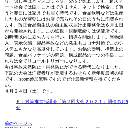
り、隠し事ほどマスコミネタ、SNSで炎上します。超スマ
ート社会では隠すことはできません。ネットで検索して買
うと翌日には家具でも届く時代です。食品飲料などは生産
したものが翌朝にはお店で売られその日のうちに消費され
ます。改正食品衛生法の自主回収届け出義務化は６月１日
から開始されます。この監視・規制取締りは保健所です。
24時間以内に立ち入りを行い、指導を開始します。異物混
入、表示欠陥、製品事故などの発生もコロナ対策でこのシ
ステムもかなり高度化しています。お鍋の塗料、構造上の
問題、食品パッケージの問題、構成部品の一つの不良、こ
れらは全てリコールトリガーになります。
今は事故未然防止・再発防止ができる時代になりました。
下記の大会は消費者庁が登壇するおそらく新年度最初の場
です。.zoom参加無料ですのでぜひ最新情報を得てくださ
い。
４月２４日（土）です。
ＰＬ対策推進協議会「第２回大会２０２１」開催のお
せ
投
前のページへ