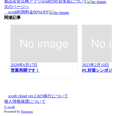
稿
製品安全点検アプリscodtの社会実装について
ナ
次のページへ
ビ
scodt利用料金90%OFF!
ゲ
関連記事
ー
シ
ョ
ン
2020年6月17日
2023年2月10日
営業再開です！
PL対策シンポジウ
scodt cloud ver.2.0の移行について
個人情報保護について
© scodt
Powered by
Emanon