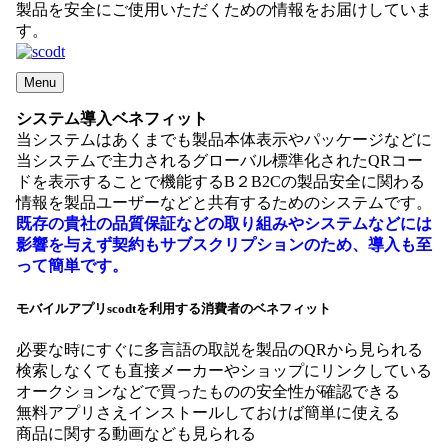
製品を安全にご使用いただくための情報をお届けしていま
す。
Menu
システム導入ベネフィット
当システムはあくまでも製品本体表示やパッケージなどに
当システムで主力されるグローバル標準化されたQRコー
ドを表示することで機能するB２B2Cの製品安全に関わる
情報を製品ユーザーなどと共有するためのシステムです。
既存の貴社の品質保証などの取り組みやシステムなどには
影響を与えず契約もサブスクリプションのため、導入も至
って簡単です。
モバイルアプリscodtを利用する消費者のベネフィット
必要な時にすぐに多言語の取説を製品のQRから見られる
検索しなくても直接メーカーやショップにリンクしている
オークションなどで買ったものの安全性が確認できる
無料アプリさえインストールしておけば簡単に使える
商品に関する動画なども見られる