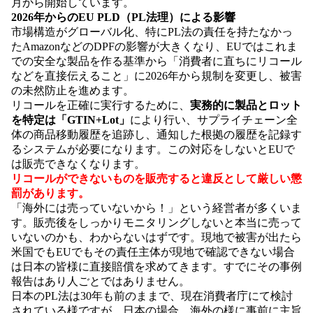
月から開始しています。
2026年からのEU PLD（PL法理）による影響
市場構造がグローバル化、特にPL法の責任を持たなかっ
たAmazonなどのDPFの影響が大きくなり、EUではこれま
での安全な製品を作る基準から「消費者に直ちにリコール
などを直接伝えること」に2026年から規制を変更し、被害
の未然防止を進めます。
リコールを正確に実行するために、
実務的に製品とロット
を特定は「GTIN+Lot」
により行い、サプライチェーン全
体の商品移動履歴を追跡し、通知した根拠の履歴を記録す
るシステムが必要になります。この対応をしないとEUで
は販売できなくなります。
リコールができないものを販売すると違反として厳しい懲
罰があります。
「海外には売っていないから！」という経営者が多くいま
す。販売後をしっかりモニタリングしないと本当に売って
いないのかも、わからないはずです。現地で被害が出たら
米国でもEUでもその責任主体が現地で確認できない場合
は日本の皆様に直接賠償を求めてきます。すでにその事例
報告はあり人ごとではありません。
日本のPL法は30年も前のままで、現在消費者庁にて検討
されている様ですが、日本の場合、海外の様に事前に主旨