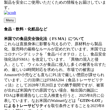
製品を安全にご使用いただくための情報をお届けしていま
す。
Menu
食品・飲料・化粧品など
米国での食品安全強化法（ FS MA）について
これらは直接身体に影響を与えるので、原材料から製品
化、販売時の厳格なルールが定めだれています。米国では
コロナパンデミックを「食品バイオテロ」とし、食品安全
強化法(FSMA）を改定しています。「異物の混入と侵
入」として、ウィルスが食品に侵入し多くの被害を出すた
め、厳しい24時間対応を求められ、市場での被害は
Amazonや小売なども直ちにPL法で厳しい懲罰が課せられ
ています。この法律にはFSMA204（食品トレーサビリテ
ィ法）として2028年7月20日までの猶予期間ですが、被害
が出れば米国内での原因でない場合、輸出国の施設に
FDAは事前通告なしに立入検査を行うと、2025年8月に公
表しています。なお米国のWalmartなどは
「GTIN+LOT」
によるトレーサビリティ
を取引条件とすることを2025年8