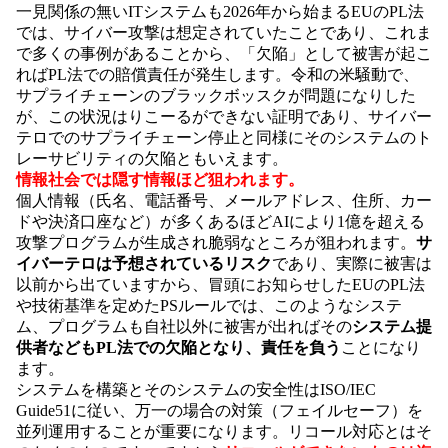
一見関係の無いITシステムも2026年から始まるEUのPL法
では、サイバー攻撃は想定されていたことであり、これま
で多くの事例があることから、「欠陥」として被害が起こ
ればPL法での賠償責任が発生します。令和の米騒動で、
サプライチェーンのブラックボッスクが問題になりした
が、この状況はりこーるができない証明であり、サイバー
テロでのサプライチェーン停止と同様にそのシステムのト
レーサビリティの欠陥ともいえます。
情報社会では隠す情報ほど狙われます。
個人情報（氏名、電話番号、メールアドレス、住所、カー
ドや決済口座など）が多くあるほどAIにより1億を超える
攻撃プログラムが生成され脆弱なところが狙われます。
サ
イバーテロは予想されているリスク
であり、実際に被害は
以前から出ていますから、冒頭にお知らせしたEUのPL法
や技術基準を定めたPSルールでは、このようなシステ
ム、プログラムも自社以外に被害が出ればその
システム提
供者などもPL法での欠陥となり、責任を負う
ことになり
ます。
システムを構築とそのシステムの安全性はISO/IEC
Guide51に従い、万一の場合の対策（フェイルセーフ）を
並列運用することが重要になります。リコール対応とはそ