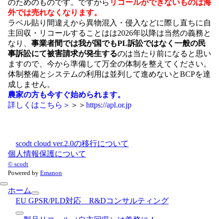
のためのものです。ですから
リコールができないものは海
外では売れなくなります。
ラベル貼り間違えから異物混入・侵入などに際し直ちに自
主回収・リコールすることはは2026年以降は当然の義務と
なり、
事業者間では我が国でもPL訴訟ではなく一般の民
事訴訟にて被害請求が発生する
のは当たり前になると思い
ますので、今から準備して万全の体制を整えてください。
体制整備とシステムの利用は並列して進めないとBCPを達
成しません。
農家の方も今すぐ始められます。
詳しくはこちら＞
＞＞
https://apl.or.jp
scodt cloud ver.2.0の移行について
個人情報保護について
© scodt
Powered by
Emanon
ホーム
EU GPSR/PLD対応 R&Dコンサルティング