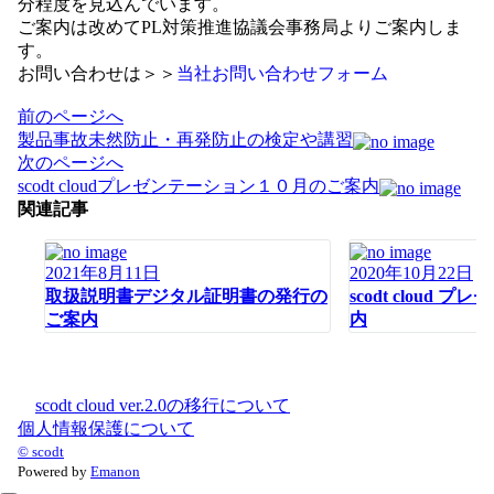
分程度を見込んでいます。
ご案内は改めてPL対策推進協議会事務局よりご案内しま
す。
お問い合わせは＞＞
当社お問い合わせフォーム
投
前のページへ
稿
製品事故未然防止・再発防止の検定や講習
ナ
次のページへ
ビ
scodt cloudプレゼンテーション１０月のご案内
ゲ
関連記事
ー
シ
2021年8月11日
2020年10月22日
ョ
取扱説明書デジタル証明書の発行の
scodt cloud 
ン
ご案内
内
scodt cloud ver.2.0の移行について
個人情報保護について
© scodt
Powered by
Emanon