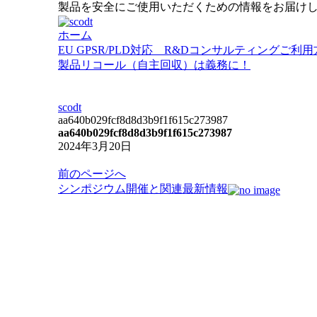
製品を安全にご使用いただくための情報をお届け
ホーム
EU GPSR/PLD対応 R&Dコンサルティング
ご利用
製品リコール（自主回収）は義務に！
scodt
aa640b029fcf8d8d3b9f1f615c273987
aa640b029fcf8d8d3b9f1f615c273987
2024年3月20日
投
前のページへ
稿
シンポジウム開催と関連最新情報
ナ
ビ
ゲ
ー
シ
ョ
ン