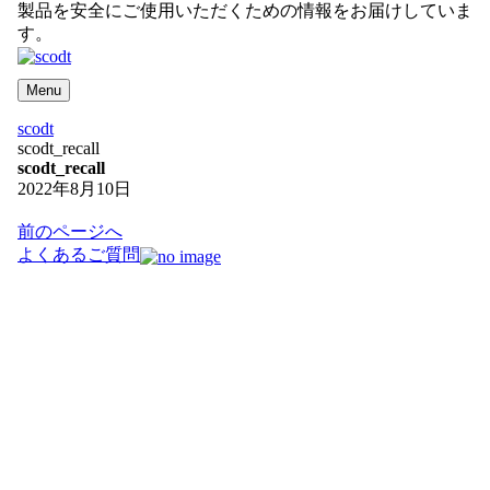
製品を安全にご使用いただくための情報をお届けしていま
す。
Menu
scodt
scodt_recall
scodt_recall
2022年8月10日
投
前のページへ
稿
よくあるご質問
ナ
ビ
ゲ
ー
シ
ョ
ン