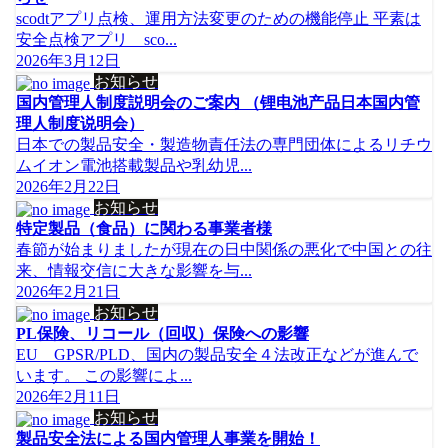
scodtアプリ点検、運用方法変更のための機能停止 平素は
安全点検アプリ sco...
2026年3月12日
お知らせ
国内管理人制度説明会のご案内 （锂电池产品日本国内管
理人制度说明会）
日本での製品安全・製造物責任法の専門団体によるリチウ
ムイオン電池搭載製品や乳幼児...
2026年2月22日
お知らせ
特定製品（食品）に関わる事業者様
春節が始まりましたが現在の日中関係の悪化で中国との往
来、情報交信に大きな影響を与...
2026年2月21日
お知らせ
PL保険、リコール（回収）保険への影響
EU GPSR/PLD、国内の製品安全４法改正などが進んで
います。 この影響によ...
2026年2月11日
お知らせ
製品安全法による国内管理人事業を開始！