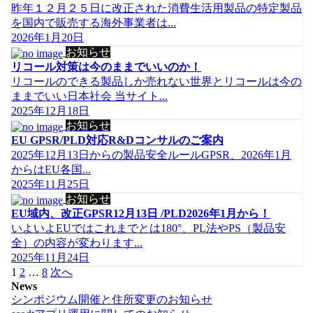
昨年１２月２５日に改正された消費生活用製品の特定製品
を国内で販売する海外事業者は...
2026年1月20日
お知らせ
リコール対策は今のままでいいのか！
リコールのできる製品しか売れない世界とリコールは今の
ままでいい日本社会 当サイト...
2025年12月18日
お知らせ
EU GPSR/PLD対応R&Dコンサルのご案内
2025年12月13日からの製品安全ルールGPSR、2026年1月
からはEU各国...
2025年11月25日
お知らせ
EU域内、改正GPSR12月13日 /PLD2026年1月から！
いよいよEUではこれまでとは180°、PL法やPS（製品安
全）の内容が変わります...
2025年11月24日
投
1
2
…
8
次へ
稿
News
シンポジウム開催と住所変更のお知らせ
の